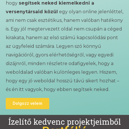
hogy
segítsek neked kiemelkedni a
versenytársaid közül
egy olyan online jelenléttel,
ami nem csak esztétikus, hanem valóban hatékony
is. Egy jól megtervezett oldal nem csupán a céged
kirakata, hanem az első számú kapcsolódási pont
az ügyfeleid számára. Legyen szó könnyű
navigációról, gyors elérhetőségről, vagy egyedi
dizájnról, minden részletre odafigyelek, hogy a
weboldalad valóban különleges legyen. Hiszem,
hogy egy jó weboldal hosszú távú sikert hozhat –
és én itt vagyok, hogy ebben segítsek neked.
Dolgozz velem
Ízelítő kedvenc projektjeimből