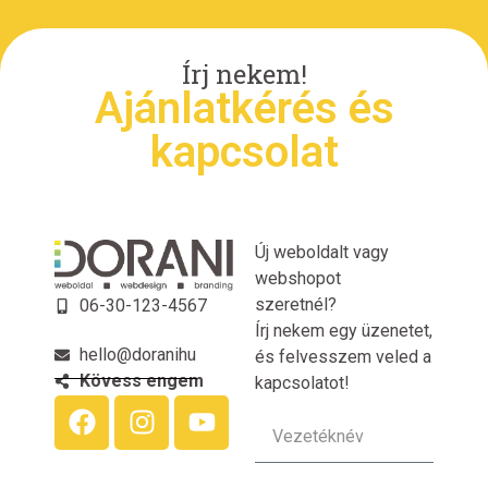
Írj nekem!
Ajánlatkérés és
kapcsolat
Új weboldalt vagy
webshopot
szeretnél?
06-30-123-4567
Írj nekem egy üzenetet,
hello@doranihu
és felvesszem veled a
Kövess engem
kapcsolatot!