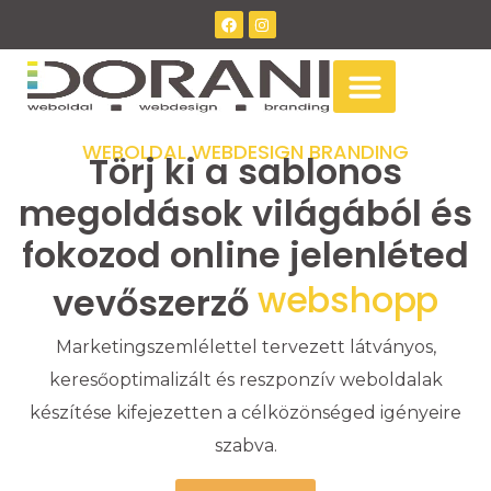
WEBOLDAL WEBDESIGN BRANDING
Törj ki a sablonos
megoldások világából és
fokozod online jelenléted
w
e
b
s
h
o
p
p
a
l
vevőszerző
Marketingszemlélettel tervezett látványos,
keresőoptimalizált és reszponzív weboldalak
készítése kifejezetten a célközönséged igényeire
szabva.