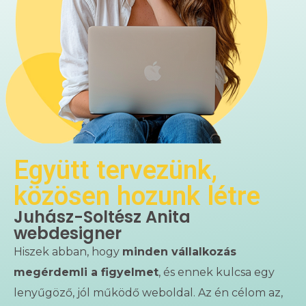
Együtt tervezünk,
közösen hozunk létre
Juhász-Soltész Anita
webdesigner
Hiszek abban, hogy
minden vállalkozás
megérdemli a figyelmet
, és ennek kulcsa egy
lenyűgöző, jól működő weboldal. Az én célom az,