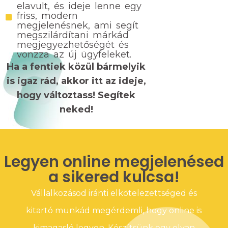
elavult, és ideje lenne egy
friss, modern
megjelenésnek, ami segít
megszilárdítani márkád
megjegyezhetőségét és
vonzza az új ügyfeleket.
Ha a fentiek közül bármelyik
is igaz rád, akkor itt az ideje,
hogy változtass! Segítek
neked!
Legyen online megjelenésed
a sikered kulcsa!
Vállalkozásod iránti elkötelezettséged és
kitartó munkád megérdemli, hogy online is
kimagasló legyen. Készítsünk egy olyan